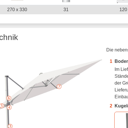
270 x 330
31
120
chnik
Die
neben
Boden
Im Lie
Stände
der Gr
Liefer
Einbau
Kugel