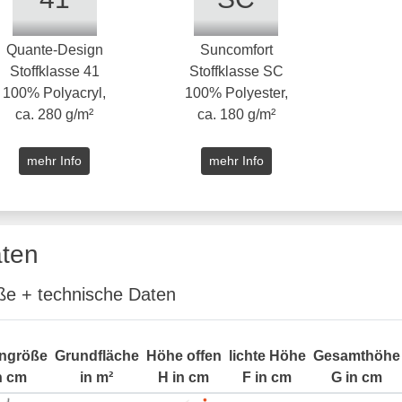
Quante-Design
Suncomfort
Stoffklasse 41
Stoffklasse SC
100% Polyacryl,
100% Polyester,
ca. 280 g/m²
ca. 180 g/m²
mehr Info
mehr Info
ten
e + technische Daten
ngröße
Grundfläche
Höhe offen
lichte Höhe
Gesamthöhe
n cm
in m²
H in cm
F in cm
G in cm