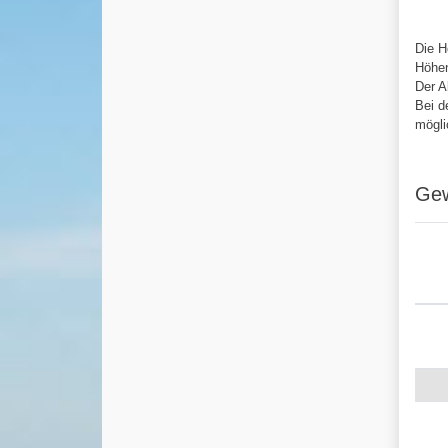
Die H
Höhen
Der A
Bei d
mögli
Gew