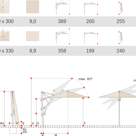
 x 300
9,0
389
200
255
 x 330
8,9
358
199
240