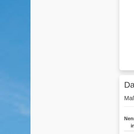
Da
Maß
Nen
i