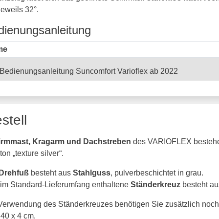
jeweils 32°.
dienungsanleitung
me
Bedienungsanleitung Suncomfort Varioflex ab 2022
stell
irmmast, Kragarm und Dachstreben
des VARIOFLEX besteh
on „texture silver“.
Drehfuß
besteht aus
Stahlguss
, pulverbeschichtet in grau.
im Standard-Lieferumfang enthaltene
Ständerkreuz
besteht a
Verwendung des Ständerkreuzes benötigen Sie zusätzlich noch
 40 x 4 cm.