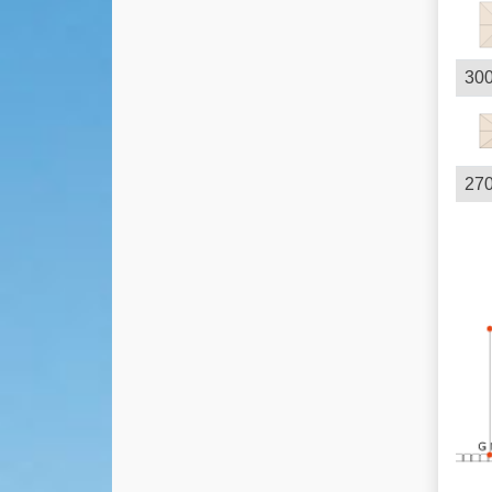
300
270