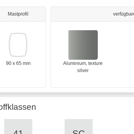
Mastprofil
verfügbar
90 x 65 mm
Aluminium, texture
silver
offklassen
41
SC