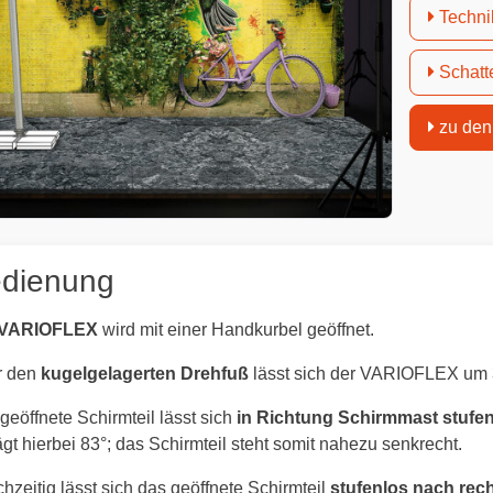
Techni
Schatt
zu den
dienung
VARIOFLEX
wird mit einer Handkurbel geöffnet.
r den
kugelgelagerten Drehfuß
lässt sich der VARIOFLEX um 
geöffnete Schirmteil lässt sich
in Richtung Schirmmast stufen
ägt hierbei 83°; das Schirmteil steht somit nahezu senkrecht.
chzeitig lässt sich das geöffnete Schirmteil
stufenlos nach rech