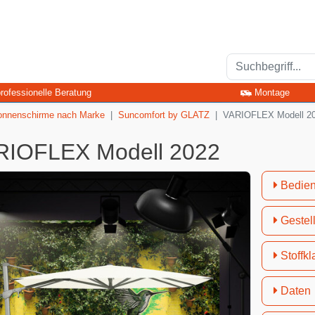
rofessionelle Beratung
Montage
onnenschirme nach Marke
Suncomfort by GLATZ
VARIOFLEX Modell 2
RIOFLEX Modell 2022
Bedie
Gestel
Stoffkl
Daten