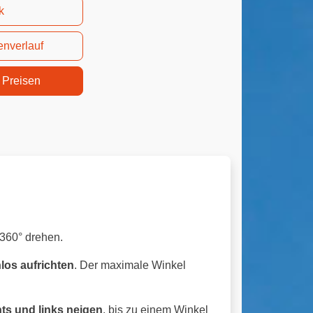
k
enverlauf
 Preisen
360° drehen.
los aufrichten
. Der maximale Winkel
ts und links neigen
, bis zu einem Winkel