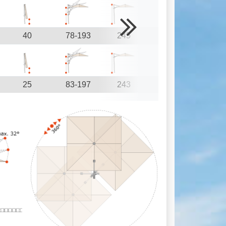
40
78-193
245
179
25
83-197
243
165