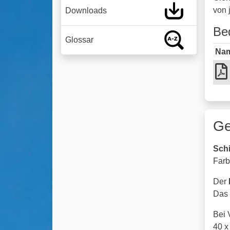
von 
Downloads
Be
Glossar
Na
Ge
Sch
Farbt
Der
Das 
Bei 
40 x