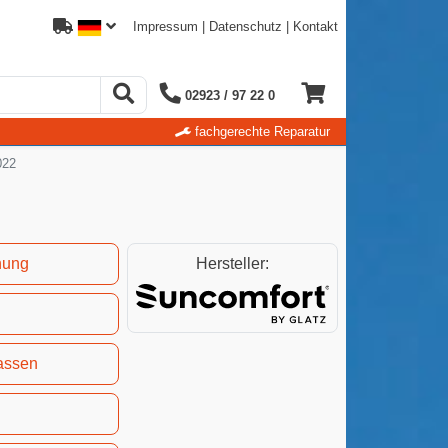
Impressum
|
Datenschutz
|
Kontakt
02923 / 97 22 0
fachgerechte Reparatur
022
nung
Hersteller:
l
assen