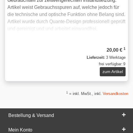
Gebrauchtteil zur zeitwertgerechten Instandsetzung:
Artikel weist Gebrauchsspuren auf, welche jedoch für
die technische und optische Funktion ohne Belang sind.
Artikel wurde durch Quante-Design professionell geprüft
und gereinigt und und arbeitet einwandfrei.
1
20,00 €
Lieferzeit:
3 Werktage
frei verfügbar:
9
zum Artikel
1
= inkl. MwSt., inkl.
Versandkosten
Bestellung & Versand
Mein Konto