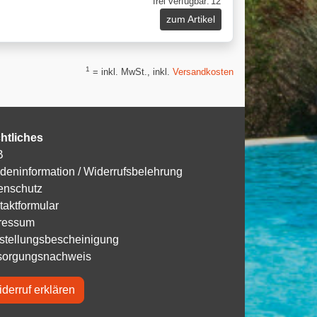
frei verfügbar:
12
zum Artikel
1
= inkl. MwSt., inkl.
Versandkosten
htliches
B
deninformation / Widerrufsbelehrung
enschutz
taktformular
ressum
istellungsbescheinigung
sorgungsnachweis
derruf erklären