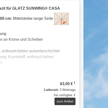
razit für GLATZ SUNWING® CASA
300 cm
: Mittelstrebe lange Seite
rung
age an Krone und Schieber
 anthrazit-farben pulverbeschichtet
ng: Kunststoff, anthrazit-farben
kt
1
63,00 €
Lieferzeit:
3 Werktage
frei verfügbar:
4
zum Artikel