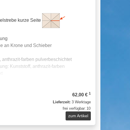
ttelstrebe kurze Seite
rung
age an Krone und Schieber
 anthrazit-farben pulverbeschichtet
ng: Kunststoff, anthrazit-farben
kt
1
62,00 €
Lieferzeit:
3 Werktage
frei verfügbar:
10
zum Artikel