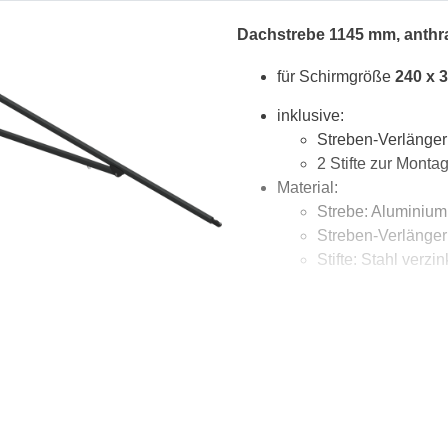
Dachstrebe 1145 mm, anth
für Schirmgröße
240 x 
inklusive:
Streben-Verlänge
2 Stifte zur Mont
Material:
Strebe: Aluminium,
Streben-Verlängeru
Stifte: Stahl verzin