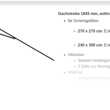
Dachstrebe 1845 mm, anth
für Schirmgrößen:
270 x 270 cm
: Ec
240 x 300 cm
: Ec
inklusive:
Streben-Verlänge
2 Stifte zur Mont
Material:
Strebe: Aluminium,
Streben-Verlängeru
Stifte: Stahl verzin