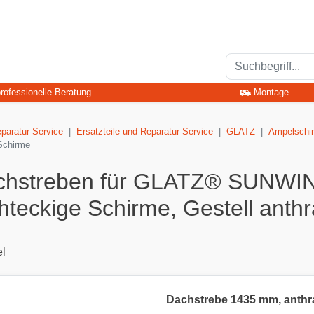
rofessionelle Beratung
Montage
eparatur-Service
Ersatzteile und Reparatur-Service
GLATZ
Ampelschi
 Schirme
chstreben für GLATZ® SUNWIN
hteckige Schirme, Gestell anthr
el
Dachstrebe 1435 mm, anth