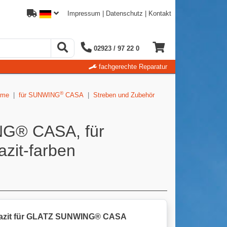
Impressum
|
Datenschutz
|
Kontakt
02923 / 97 22 0
fachgerechte Reparatur
®
rme
für SUNWING
CASA
Streben und Zubehör
G® CASA, für
azit-farben
razit für GLATZ SUNWING® CASA