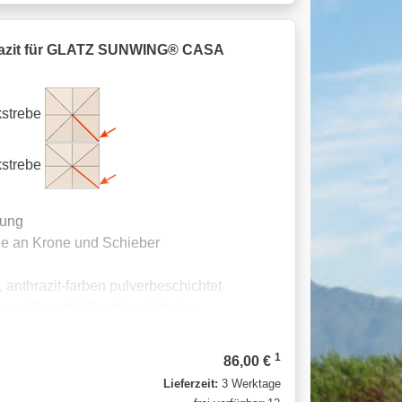
razit für GLATZ SUNWING® CASA
kstrebe
kstrebe
rung
age an Krone und Schieber
 anthrazit-farben pulverbeschichtet
ng: Kunststoff, anthrazit-farben
kt
1
86,00 €
Lieferzeit:
3 Werktage