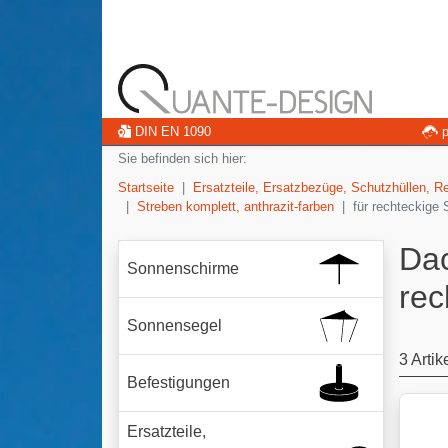
DIN EN 1090
p
Sie befinden sich hier:
Startseite
Ersatzteile, Ersatzbezüge, Schutzhüllen, R
Streben komplett, anthrazit-farben
für rechteckige
Da
Sonnenschirme
rec
Sonnensegel
3 Artik
Befestigungen
Ersatzteile,