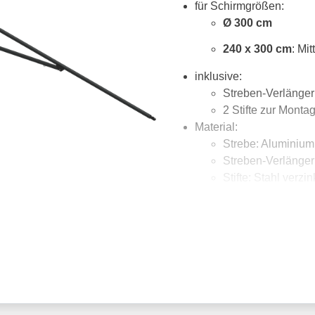
für Schirmgrößen:
Ø 300 cm
240 x 300 cm
: Mi
inklusive:
Streben-Verlänge
2 Stifte zur Mont
Material:
Strebe: Aluminium,
Streben-Verlängeru
Stifte: Stahl verzin