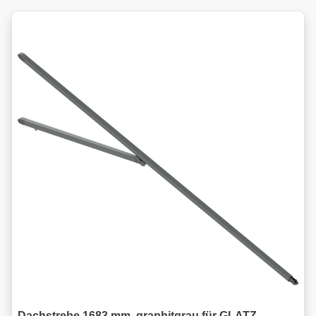
Dachstrebe 1683 mm, graphitgrau für GLATZ