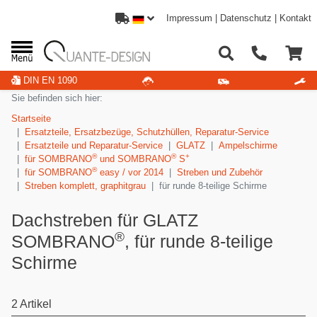
Impressum
|
Datenschutz
|
Kontakt
DIN EN 1090
Sie befinden sich hier:
Startseite
Ersatzteile, Ersatzbezüge, Schutzhüllen, Reparatur-Service
Ersatzteile und Reparatur-Service
GLATZ
Ampelschirme
®
®
+
für SOMBRANO
und SOMBRANO
S
®
für SOMBRANO
easy / vor 2014
Streben und Zubehör
Streben komplett, graphitgrau
für runde 8-teilige Schirme
Dachstreben für GLATZ
®
SOMBRANO
, für runde 8-teilige
Schirme
2 Artikel