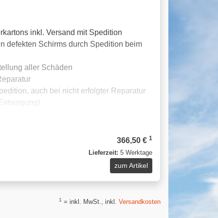
rkartons inkl. Versand mit Spedition
n defekten Schirms durch Spedition beim
tellung aller Schäden
Reparatur
edition, auch bei nicht erfolgter Reparatur
 Entsorgung)
1
366,50 €
Lieferzeit:
5 Werktage
zum Artikel
1
= inkl. MwSt., inkl.
Versandkosten