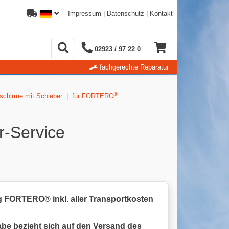
Impressum
|
Datenschutz
|
Kontakt
02923 / 97 22 0
fachgerechte Reparatur
®
kschirme mit Schieber
für FORTERO
r-Service
 FORTERO® inkl. aller Transportkosten
abe bezieht sich auf den Versand des