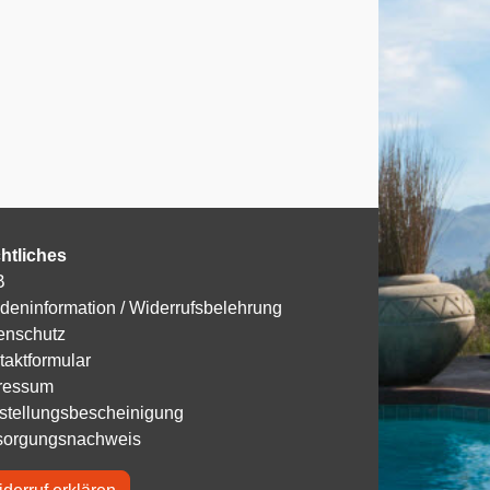
htliches
B
deninformation / Widerrufsbelehrung
enschutz
taktformular
ressum
istellungsbescheinigung
sorgungsnachweis