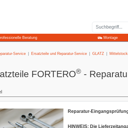
rofessionelle Beratung
Montage
eparatur-Service
Ersatzteile und Reparatur-Service
GLATZ
Mittelstoc
®
satzteile FORTERO
- Reparatu
el
Reparatur-Eingangsprüfung
HINWEIS: Die Lieferzeitang