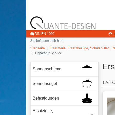
DIN EN 1090
p
Sie befinden sich hier:
Startseite
Ersatzteile, Ersatzbezüge, Schutzhüllen, R
Reparatur-Service
Er
Sonnenschirme
1 Artik
Sonnensegel
Befestigungen
Ersatzteile,