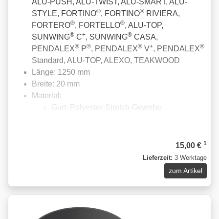
ALU-PUSH, ALU-TWIST, ALU-SMART, ALU-
®
®
STYLE, FORTINO
, FORTINO
RIVIERA,
®
®
FORTERO
, FORTELLO
, ALU-TOP,
®
+
®
SUNWING
C
, SUNWING
CASA,
®
®
®
+
®
PENDALEX
P
, PENDALEX
V
, PENDALEX
Standard, ALU-TOP, ALEXO, TEAKWOOD
Länge: 1250 mm
Breite: 20 mm
Material:
Gurt: Polyester-Stretch-Gewebe
Gurtschloss: Kunststoff
1
15,00 €
Lieferzeit:
3 Werktage
zum Artikel