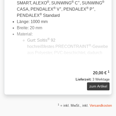
®
®
+
®
SMART, ALEXO
, SUNWING
C
, SUNWING
®
+
®
+
CASA, PENDALEX
V
, PENDALEX
P
,
®
PENDALEX
Standard
Länge: 1000 mm
Breite: 20 mm
Material:
®
Gurt: Soltis
92
®
hochreißfestes PRECONTRAINT
-Gewebe
aus Polyester, PVC-beschichtet, dadurch
erhöhte UV-Beständigkeit
Gurtschloss: Zink-Druckguss
1
20,00 €
Lieferzeit:
3 Werktage
zum Artikel
1
= inkl. MwSt., inkl.
Versandkosten