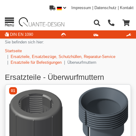
Impressum
|
Datenschutz
|
Kontakt
DIN EN 1090
Sie befinden sich hier:
Startseite
Ersatzteile, Ersatzbezüge, Schutzhüllen, Reparatur-Service
Ersatzteile für Befestigungen
Überwurfmuttern
Ersatzteile - Überwurfmuttern
01