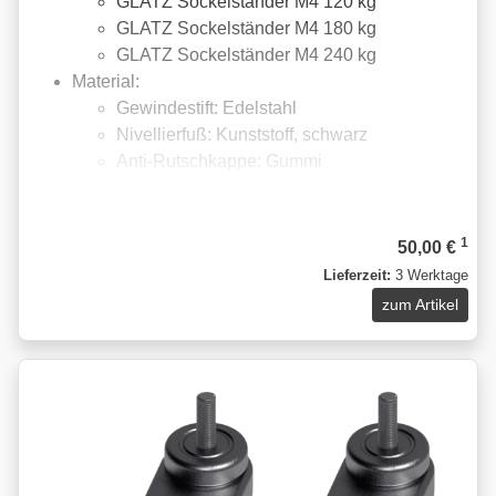
GLATZ Sockelständer M4 120 kg
GLATZ Sockelständer M4 180 kg
GLATZ Sockelständer M4 240 kg
Material:
Gewindestift: Edelstahl
Nivellierfuß: Kunststoff, schwarz
Anti-Rutschkappe: Gummi
1
50,00 €
Lieferzeit:
3 Werktage
zum Artikel