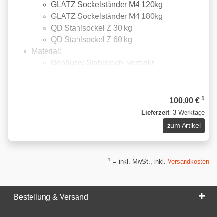
GLATZ Sockelständer M4 120kg
GLATZ Sockelständer M4 180kg
QD Stahlsockel Z 30 kg
QD Stahlsockel Z 60 kg
Material:
Gehäuse: Stahlblech, verzinkt
Rollen: Thermoplast
Achtung!
1
100,00 €
Die Rollen sind nur zum gelegentlichen Betrieb für
Lieferzeit:
3 Werktage
kurze Wegstrecken auf ebenen, fugenlosen Belägen
zum Artikel
geeignet!
1
= inkl. MwSt., inkl.
Versandkosten
Bestellung & Versand