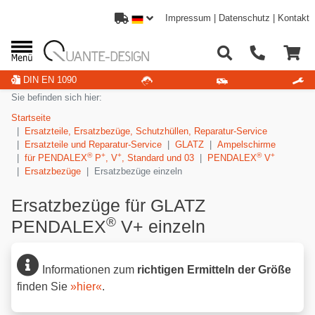
Impressum
|
Datenschutz
|
Kontakt
DIN EN 1090
Sie befinden sich hier:
Startseite
Ersatzteile, Ersatzbezüge, Schutzhüllen, Reparatur-Service
Ersatzteile und Reparatur-Service
GLATZ
Ampelschirme
®
+
+
®
+
für PENDALEX
P
, V
, Standard und 03
PENDALEX
V
Ersatzbezüge
Ersatzbezüge einzeln
Ersatzbezüge für GLATZ
®
PENDALEX
V+ einzeln
Informationen zum
richtigen Ermitteln der Größe
finden Sie
»hier«
.