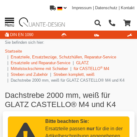
Impressum
|
Datenschutz
|
Kontakt
DIN EN 1090
Sie befinden sich hier:
Startseite
Ersatzteile, Ersatzbezüge, Schutzhüllen, Reparatur-Service
Ersatzteile und Reparatur-Service
GLATZ
®
Mittelstockschirme mit Schieber
für CASTELLO
M4
Streben und Zubehör
Streben komplett, weiß
Dachstrebe 2000 mm, weiß für GLATZ CASTELLO® M4 und K4
Dachstrebe 2000 mm, weiß für
GLATZ CASTELLO® M4 und K4
Bitte beachten Sie:
Ersatzteile passen
nur
für die in der
Artikelbeschreibung angegebenen